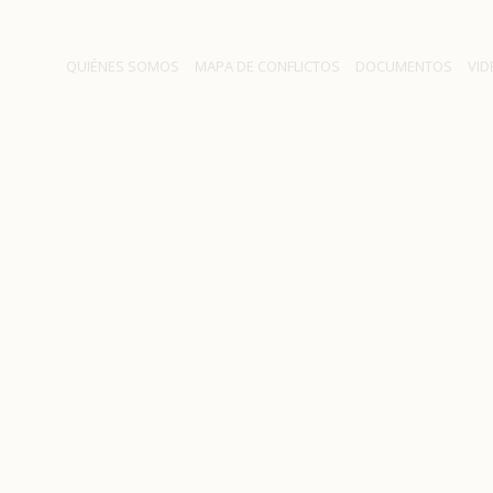
QUIÉNES SOMOS
MAPA DE CONFLICTOS
DOCUMENTOS
VID
Hidroaysen
Inicio
/
Hidroaysen