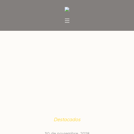
Pangasius en la Patagonia: el
“pez rata” en el menú de los
jardines infantiles
Inicio
/
Destacados
/
Pangasius en la Patagonia: el
“pez rata” en el menú de los jardines infantiles
Destacados
30 de noviembre, 2018